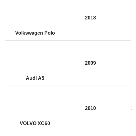
2018
Volkswagen Polo
2009
1
Audi А5
2010
19
VOLVO XC60